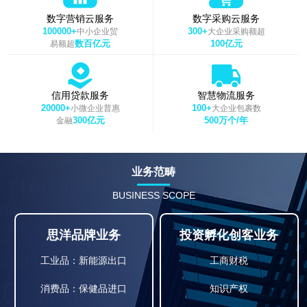
数字营销云服务
数字采购云服务
100000+
300+
中小企业贸
大企业采购额超
数百亿元
100亿元
易额超
信用贷款服务
智慧物流服务
20000+
100+
小微企业普惠
大企业包裹数
300亿元
500万个/年
金融
业务范畴
BUSINESS SCOPE
思洋品牌业务
投资孵化创客业务
工业品：新能源出口
工商财税
消费品：保健品进口
知识产权